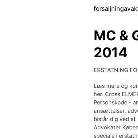
forsaljningava
MC & 
2014
ERSTATNING F
Læs mere og kont
her. Cross ELM
Personskade - ar
ansættelser, advo
bistår dig ved at
Advokater Køben
speciale i ersta