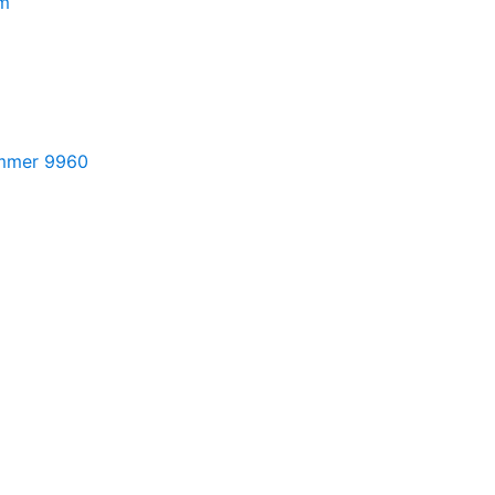
lm
ummer 9960