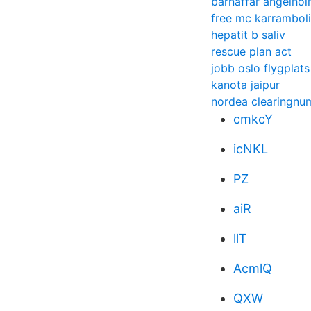
barnaffär ängelho
free mc karramboli
hepatit b saliv
rescue plan act
jobb oslo flygplats
kanota jaipur
nordea clearingn
cmkcY
icNKL
PZ
aiR
llT
AcmlQ
QXW