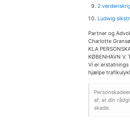
2 verdenskri
Ludwig sikst
Partner og Advo
Charlotte Gransø
KLA PERSONSKA
KØBENHAVN V. T: 
Vi er erstatnings 
hjælpe trafikuly
Personskadeer
af, at din rådg
skade.