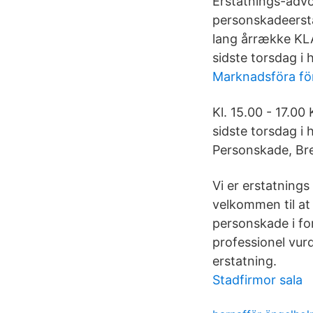
Erstatnings-advo
personskadeersta
lang årrække KL
sidste torsdag i
Marknadsföra fö
Kl. 15.00 - 17.0
sidste torsdag i
Personskade, Bre
Vi er erstatnings
velkommen til at 
personskade i fo
professionel vur
erstatning.
Stadfirmor sala