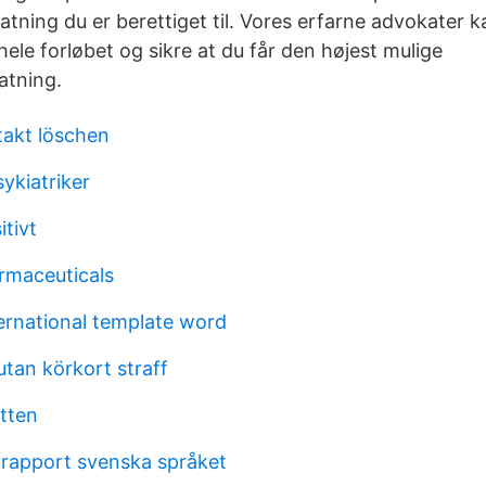
atning du er berettiget til. Vores erfarne advokater 
ele forløbet og sikre at du får den højest mulige
atning.
takt löschen
ykiatriker
itivt
rmaceuticals
ternational template word
tan körkort straff
etten
 rapport svenska språket