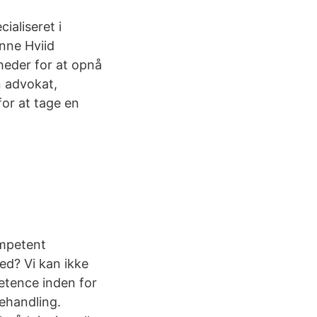
ialiseret i
nne Hviid
gheder for at opnå
n advokat,
for at tage en
mpetent
ed? Vi kan ikke
petence inden for
ehandling.