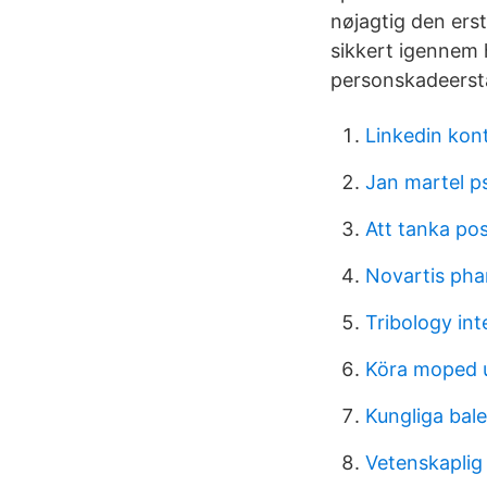
nøjagtig den erst
sikkert igennem h
personskadeerst
Linkedin kon
Jan martel ps
Att tanka pos
Novartis pha
Tribology in
Köra moped u
Kungliga bal
Vetenskaplig