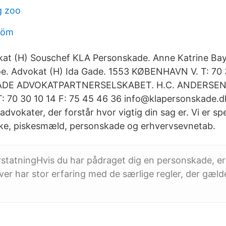
g zoo
röm
kat (H) Souschef KLA Personskade. Anne Katrine Bay
e. Advokat (H) Ida Gade. 1553 KØBENHAVN V. T: 70 3
DE ADVOKATPARTNERSELSKABET. H.C. ANDERSENS
70 30 10 14 F: 75 45 46 36 info@klapersonskade.dk 
advokater, der forstår hvor vigtig din sag er. Vi er spe
kke, piskesmæld, personskade og erhvervsevnetab.
statningHvis du har pådraget dig en personskade, e
iver har stor erfaring med de særlige regler, der gæld