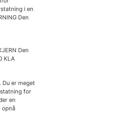
nfor
statning i en
ERNING Den
 SKJERN Den
00 KLA
t. Du er meget
statning for
der en
t opnå