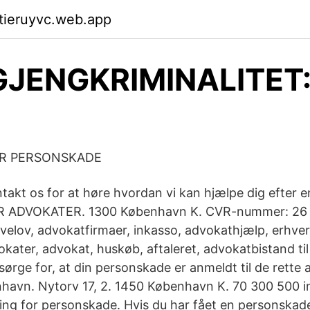
ktieruyvc.web.app
GJENGKRIMINALITET: 
OR PERSONSKADE
akt os for at høre hvordan vi kan hjælpe dig efter 
ER ADVOKATER. 1300 København K. CVR-nummer: 26 
velov, advokatfirmaer, inkasso, advokathjælp, erhver
kater, advokat, huskøb, aftaleret, advokatbistand til 
 sørge for, at din personskade er anmeldt til de rette
havn. Nytorv 17, 2. 1450 København K. 70 300 500 
tning for personskade. Hvis du har fået en personskad