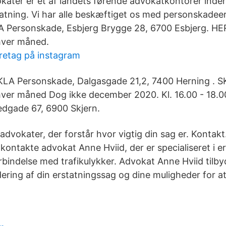
kater er et af landets førende advokatkontorer inde
tning. Vi har alle beskæftiget os med personskadeer
A Personskade, Esbjerg Brygge 28, 6700 Esbjerg. H
 hver måned.
retag på instagram
0 KLA Personskade, Dalgasgade 21,2, 7400 Herning .
 hver måned Dog ikke december 2020. Kl. 16.00 - 18.
dgade 67, 6900 Skjern.
 advokater, der forstår hvor vigtig din sag er. Kontak
kontakte advokat Anne Hviid, der er specialiseret i er
rbindelse med trafikulykker. Advokat Anne Hviid tilby
dering af din erstatningssag og dine muligheder for a