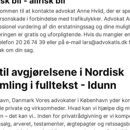
sk bil - allrisk bil
ommen til at kontakte advokat Anne Hviid, der er spec
ersonskade i forbindelse med trafikulykker. Advokat A
ssionel vurdering af din erstatningssag og dine muli
eringen er gratis og uforpligtende. Hvis du mangler e
elefon 20 26 74 39 eller på e-mail lars@advokatls.dk 
ak om din sag.
til avgjørelsene i Nordisk
ing i fulltekst - Idunn
avn, Danmark Vores advokater i København yder ko
åde private og virksomheder. Hvad kan vi hjælpe dig m
an – det kan vi.. Inden for privatrådgivning er vi kom
gsalg, arveret, testamenter, ægtepagter og retssagsb