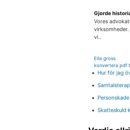
Gjorde histori
Vores advokate
virksomheder. 
vi..
Ella gross
konvertera pdf t
Hur för jag ö
Samtalsterap
Personskade
Skatteskuld 