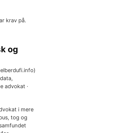
ar krav på.
sk og
lberdufi.info)
data,
e advokat ·
dvokat i mere
bus, tog og
tsamfundet