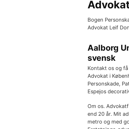
Advokat
Bogen Personskad
Advokat Leif Do
Aalborg U
svensk
Kontakt os og få
Advokat i Københ
Personskade, Pa
Espejos decorati
Om os. Advokatf
end 20 år. Mit ad
metro og med go