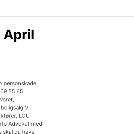
April
en personskade
09 55 65
vsret,
boligsalg Vi
 aktører, LOU
info Advokat med
e skal du have