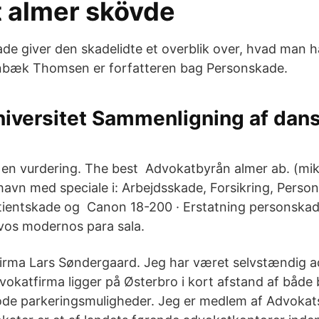
 almer skövde
e giver den skadelidte et overblik over, hvad man h
nbæk Thomsen er forfatteren bag Personskade.
niversitet Sammenligning af dan
 en vurdering. The best Advokatbyrån almer ab. (mike
avn med speciale i: Arbejdsskade, Forsikring, Person
tientskade og Canon 18-200 · Erstatning personskad
vos modernos para sala.
irma Lars Søndergaard. Jeg har været selvstændig a
vokatfirma ligger på Østerbro i kort afstand af både 
de parkeringsmuligheder. Jeg er medlem af Advoka