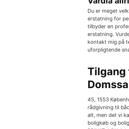
Vardia allri
Du er meget velk
erstatning for p
tilbyder en profe
erstatning. Vurd
kontakt mig på t
uforpligtende sn
Tilgang 
Domssaml
45, 1553 Københ
rådgivning til b
alt, men det vi k
boligkøb og boli