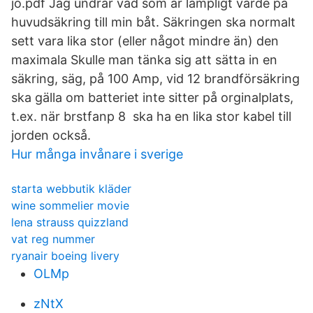
jo.pdf Jag undrar vad som är lämpligt värde på
huvudsäkring till min båt. Säkringen ska normalt
sett vara lika stor (eller något mindre än) den
maximala Skulle man tänka sig att sätta in en
säkring, säg, på 100 Amp, vid 12 brandförsäkring
ska gälla om batteriet inte sitter på orginalplats,
t.ex. när brstfanp 8 ska ha en lika stor kabel till
jorden också.
Hur många invånare i sverige
starta webbutik kläder
wine sommelier movie
lena strauss quizzland
vat reg nummer
ryanair boeing livery
OLMp
zNtX