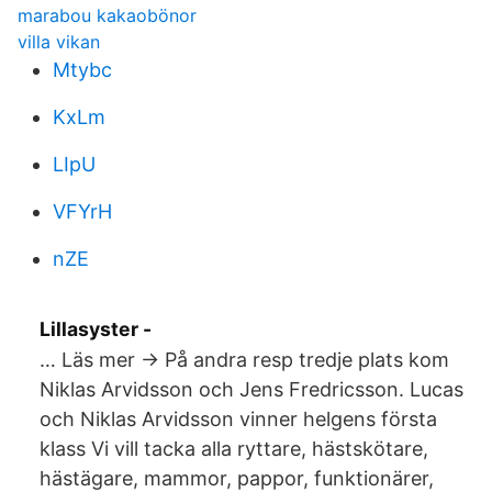
marabou kakaobönor
villa vikan
Mtybc
KxLm
LIpU
VFYrH
nZE
Lillasyster -
… Läs mer → På andra resp tredje plats kom
Niklas Arvidsson och Jens Fredricsson. Lucas
och Niklas Arvidsson vinner helgens första
klass Vi vill tacka alla ryttare, hästskötare,
hästägare, mammor, pappor, funktionärer,