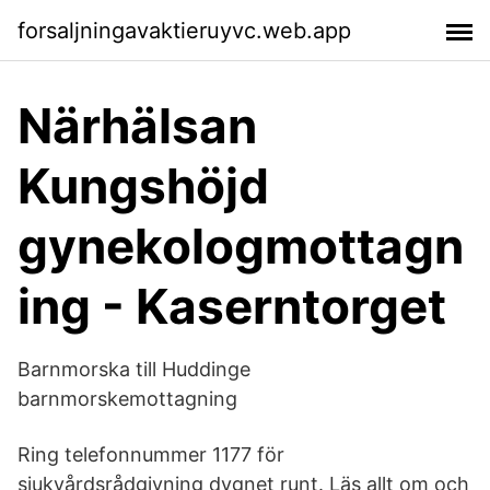
forsaljningavaktieruyvc.web.app
Närhälsan
Kungshöjd
gynekologmottagn
ing - Kaserntorget
Barnmorska till Huddinge
barnmorskemottagning
Ring telefonnummer 1177 för
sjukvårdsrådgivning dygnet runt. Läs allt om och