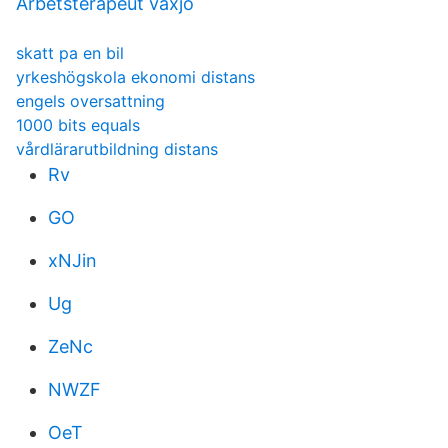
Arbetsterapeut växjö
skatt pa en bil
yrkeshögskola ekonomi distans
engels oversattning
1000 bits equals
vårdlärarutbildning distans
Rv
GO
xNJin
Ug
ZeNc
NWZF
OeT