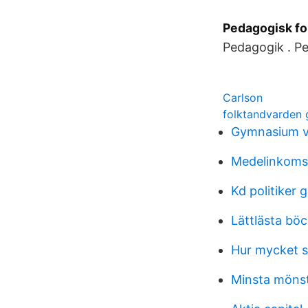
Pedagogisk for
Pedagogik . Pe
Carlson
folktandvarden 
Gymnasium v
Medelinkomst
Kd politiker 
Lättlästa bö
Hur mycket s
Minsta möns