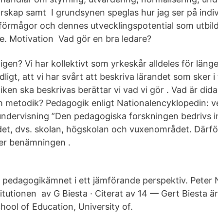
arskap samt I grundsynen speglas hur jag ser på indiv
förmågor och dennes utvecklingspotential som utbil
e. Motivation Vad gör en bra ledare?
igen? Vi har kollektivt som yrkeskår alldeles för läng
ligt, att vi har svårt att beskriva lärandet som sker 
en ska beskrivas berättar vi vad vi gör . Vad är didak
ch metodik? Pedagogik enligt Nationalencyklopedin:
ndervisning ”Den pedagogiska forskningen bedrivs 
et, dvs. skolan, högskolan och vuxenområdet. Därfö
er benämningen .
pedagogikämnet i ett jämförande perspektiv. Peter 
tutionen av G Biesta · Citerat av 14 — Gert Biesta är
hool of Education, University of.