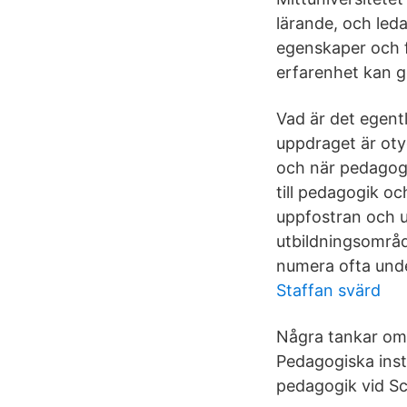
lärande, och led
egenskaper och 
erfarenhet kan g
Vad är det egentl
uppdraget är otyd
och när pedagogik
till pedagogik o
uppfostran och u
utbildningsområd
numera ofta und
Staffan svärd
Några tankar om 
Pedagogiska insti
pedagogik vid Sc