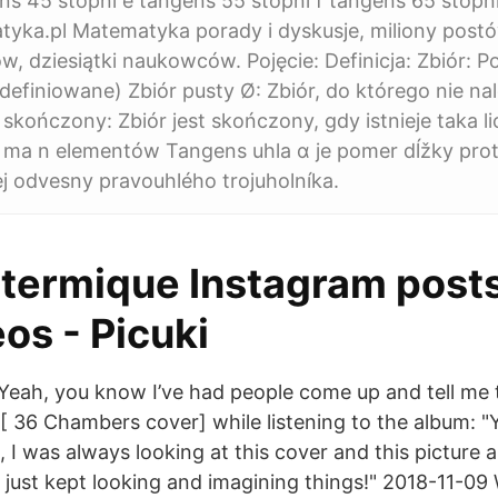
ns 45 stopni e tangens 55 stopni f tangens 65 stopn
yka.pl Matematyka porady i dyskusje, miliony postó
w, dziesiątki naukowców. Pojęcie: Definicja: Zbiór: Po
definiowane) Zbiór pusty Ø: Zbiór, do którego nie na
 skończony: Zbiór jest skończony, gdy istnieje taka l
n ma n elementów Tangens uhla α je pomer dĺžky prot
lej odvesny pravouhlého trojuholníka.
termique Instagram post
os - Picuki
 Yeah, you know I’ve had people come up and tell me
 [ 36 Chambers cover] while listening to the album: "
I was always looking at this cover and this picture a
 just kept looking and imagining things!" 2018-11-09