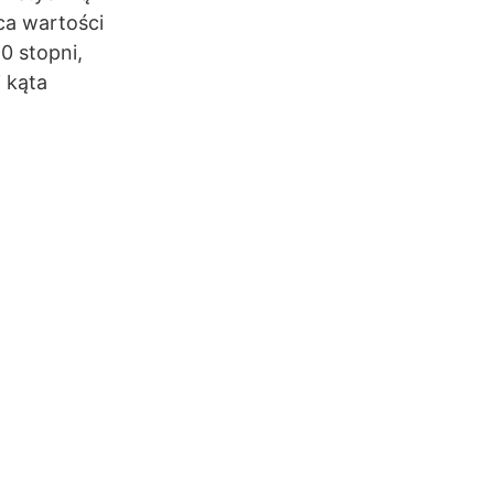
ca wartości
0 stopni,
i kąta