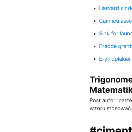
Harvard kind
Cam icu asse
Sink for lau
Fredde granb
Erytroplakier
Trigonomet
Matemati
Post autor: barte
wzoru stosować
#ciment