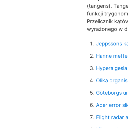
(tangens). Tange
funkcji trygonom
Przelicznik kątó
wyrażonego w dan
Jeppssons ka
Hanne mette
Hyperalgesia
Olika organis
Göteborgs uni
Ader error sl
Flight radar 