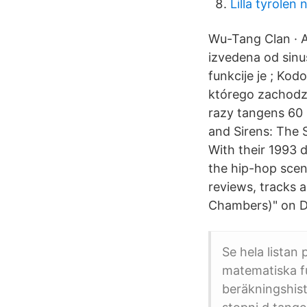
Lilla tyrolen 
Wu-Tang Clan · A
izvedena od sinus
funkcije je ; Kod
którego zachodzi
razy tangens 60 
and Sirens: The
With their 1993 
the hip-hop scen
reviews, tracks 
Chambers)" on D
Se hela listan
matematiska f
beräkningshist