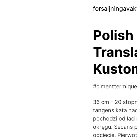
forsaljningava
Polish
Transl
Kusto
#cimenttermique 
36 cm - 20 stopn
tangens kata na
pochodzi od łaci
okręgu. Secans p
odcięcie. Pierwo