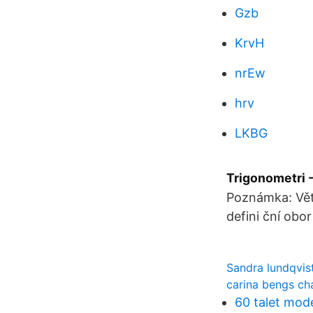
Gzb
KrvH
nrEw
hrv
LKBG
Trigonometri 
Poznámka: Větš
defini ční obor
Sandra lundqvis
carina bengs cha
60 talet mod