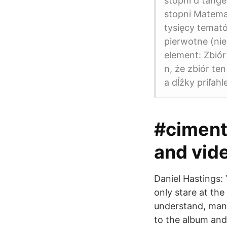
stopni d tange
stopni Matemat
tysięcy temató
pierwotne (nie
element: Zbiór
n, że zbiór te
a dĺžky priľah
#ciment
and vide
Daniel Hastings:
only stare at the
understand, man, 
to the album and