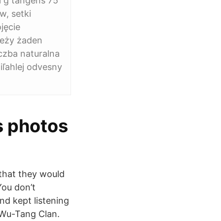
i g tangens 75
w, setki
jęcie
leży żaden
iczba naturalna
iľahlej odvesny
s photos
 that they would
You don’t
nd kept listening
 Wu-Tang Clan.