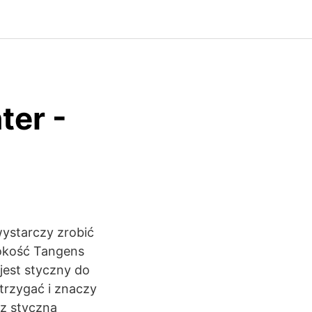
ter -
wystarczy zrobić
sokość Tangens
jest styczny do
strzygać i znaczy
ez styczną