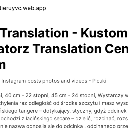
ktieruyvc.web.app
 Translation - Kustom
atorz Translation Cen
m
Instagram posts photos and videos - Picuki
i, 40 cm - 22 stopni, 45 cm - 24 stopni, Wystarczy 
chylenia raz odległość od środka szczytu i masz wy
ńskiego tangere – dotykający, styczny, gdyż odcinek 
ochodzi z łacińskiego secare – dzielić, rozcinać, roz
tnie nazwa odnosiła się do odcinka , odcinanego prz