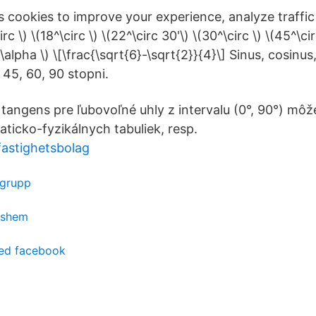
s cookies to improve your experience, analyze traffic
irc \) \(18^\circ \) \(22^\circ 30'\) \(30^\circ \) \(45^\cir
n \alpha \) \[\frac{\sqrt{6}-\sqrt{2}}{4}\] Sinus, cosinus
 45, 60, 90 stopni.
tangens pre ľubovoľné uhly z intervalu (0°, 90°) mô
icko-fyzikálnych tabuliek, resp.
fastighetsbolag
 grupp
gshem
ed facebook