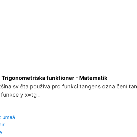
- Trigonometriska funktioner - Matematik
ina sv ěta používá pro funkci tangens ozna čení tan x 
 funkce y x=tg .
t umeå
ir
e