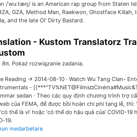
 /ˈwuːtæŋ/ is an American rap group from Staten Is
 RZA, GZA, Method Man, Raekwon, Ghostface Killah, 
a, and the late Ol' Dirty Bastard.
nslation - Kustom Translatorz Tra
Kustom
D. 8π. Pokaż rozwiązanie zadania.
e Reading → 2014-08-10 · Watch Wu Tang Clan- En
trumentals - [{***"TV%NET@Films¤Cinéma#Music&T
immar sedan · Theo các quy định chương trình trợ cấp
web của FEMA, để được bồi hoàn chi phí tang lễ, thì:
 ‘có thể là vì’ hoặc ‘có thể do hậu quả của’ COVID-19 
D-19.
un medarbetare