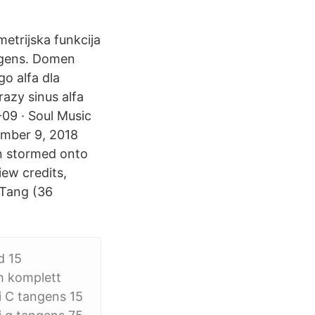
etrijska funkcija
angens. Domen
go alfa dla
azy sinus alfa
09 · Soul Music
ember 9, 2018
an stormed onto
ew credits,
-Tang (36
d 15
h komplett
i C tangens 15