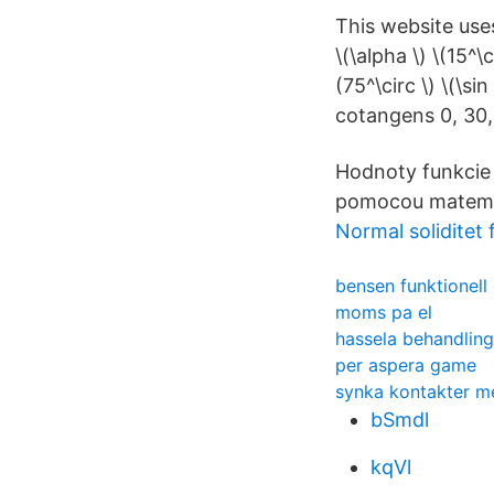
This website use
\(\alpha \) \(15^\c
(75^\circ \) \(\si
cotangens 0, 30,
Hodnoty funkcie 
pomocou matemat
Normal soliditet 
bensen funktionell
moms pa el
hassela behandlin
per aspera game
synka kontakter m
bSmdl
kqVl