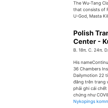
The Wu-Tang Clan
that consists of
U-God, Masta Kill
Polish Tra
Center - 
B. 18π. C. 24π. 
His nameContinu
36 Chambers Ins
Dailymotion 22 t
đăng trên trang 
phải ghi cái chết
chứng như COVI
Nykopings komm