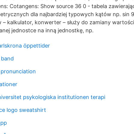
ns: Cotangens: Show source 36 0 - tabela zawierają
etrycznych dla najbardziej typowych kątów np. sin 9
w – kalkulator, konwerter – służy do zamiany wartośc
ej jednostce na inną jednostkę, np.
rlskrona öppettider
 band
 pronunciation
ationer
versitet psykologiska institutionen terapi
ice logo sweatshirt
app