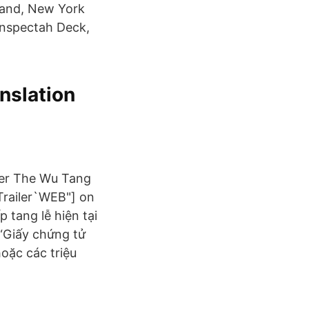
land, New York
Inspectah Deck,
nslation
ter The Wu Tang
railer`WEB"] on
 tang lễ hiện tại
 “Giấy chứng tử
hoặc các triệu