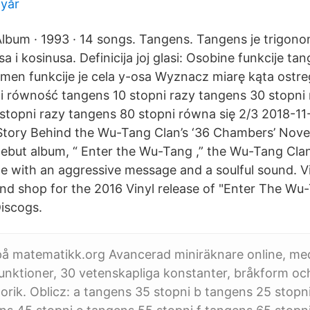
nyår
lbum · 1993 · 14 songs. Tangens. Tangens je trigonom
a i kosinusa. Definicija joj glasi: Osobine funkcije t
omen funkcije je cela y-osa Wyznacz miarę kąta ostre
 równość tangens 10 stopni razy tangens 30 stopni r
stopni razy tangens 80 stopni równa się 2/3 2018-11-
 Story Behind the Wu-Tang Clan’s ‘36 Chambers’ Nov
debut album, “ Enter the Wu-Tang ,” the Wu-Tang Cl
e with an aggressive message and a soulful sound. Vi
and shop for the 2016 Vinyl release of "Enter The Wu
iscogs.
 på matematikk.org Avancerad miniräknare online, me
unktioner, 30 vetenskapliga konstanter, bråkform oc
orik. Oblicz: a tangens 35 stopni b tangens 25 stopn