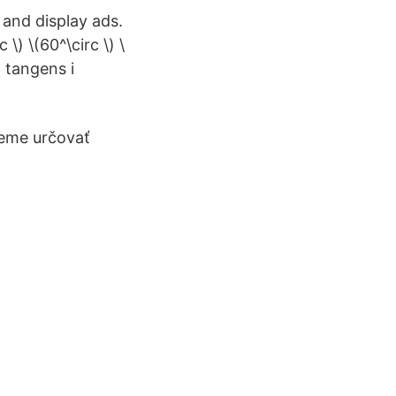
 and display ads.
c \) \(60^\circ \) \
, tangens i
žeme určovať