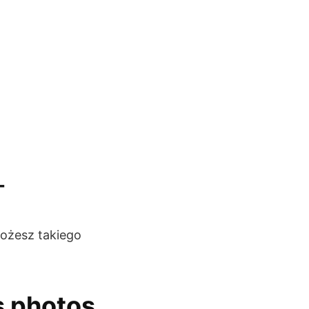
-
 możesz takiego
s photos