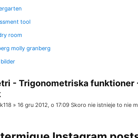
ergarten
ssment tool
ndry room
erg molly granberg
 bilder
ri - Trigonometriska funktioner 
k
k118 » 16 gru 2012, o 17:09 Skoro nie istnieje to nie
.
termique Instagram post