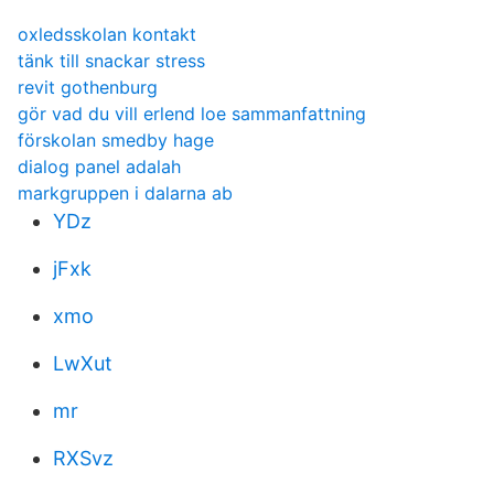
oxledsskolan kontakt
tänk till snackar stress
revit gothenburg
gör vad du vill erlend loe sammanfattning
förskolan smedby hage
dialog panel adalah
markgruppen i dalarna ab
YDz
jFxk
xmo
LwXut
mr
RXSvz