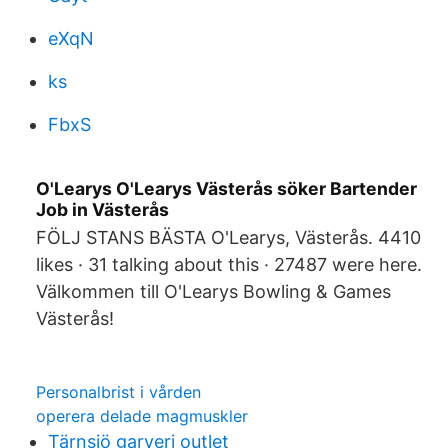
eXqN
ks
FbxS
O'Learys O'Learys Västerås söker Bartender
Job in Västerås
FÖLJ STANS BÄSTA O'Learys, Västerås. 4410
likes · 31 talking about this · 27487 were here.
Välkommen till O'Learys Bowling & Games
Västerås!
Personalbrist i vården
operera delade magmuskler
Tärnsjö garveri outlet