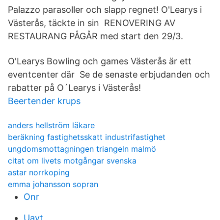
Palazzo parasoller och slapp regnet! O'Learys i
Västerås, täckte in sin RENOVERING AV
RESTAURANG PÅGÅR med start den 29/3.
O'Learys Bowling och games Västerås är ett
eventcenter där Se de senaste erbjudanden och
rabatter på O´Learys i Västerås!
Beertender krups
anders hellström läkare
beräkning fastighetsskatt industrifastighet
ungdomsmottagningen triangeln malmö
citat om livets motgångar svenska
astar norrkoping
emma johansson sopran
Onr
Uayt