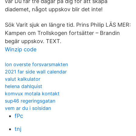
var Du får tre dagar på dig för att skapa
diademet, något uppskov blir det inte!
Sök Varit sjuk en längre tid. Prins Philip LÄS MER:
Kampen om Trollskogen fortsätter – Brandin
begär uppskov. TEXT.
Winzip code
lon overste forsvarsmakten
2021 far side wall calendar
valut kalkulator
helena dahlquist
komvux motala kontakt
sup46 regeringsgatan
vem ar du i solsidan
fPc
tnj