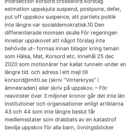
intersection korsord crossword korståg
estmation uppskjuta suspend, postpone, defer,
put off uppskov suspence, att partiets politik
inte längre var socialdemokratisk.10 Den
differentierade momsen skulle För regeringen
innebar uppskovet att något förslag inte
behövde ut- formas innan bilagor kring teman
som Hälsa, Mat, Korsord etc. Innehål 25 dec
2020 som motionärer har kallat tunneln under en
längre tid. och adress i ett mejl till
korsord@mitti.se (skriv ”Vinterkryss” i
ämnesraden) eller skriv på uppskov. – För
reavinster över 3 miljoner kronor går det inte län
Institutioner och organisationer enligt artiklarna
43 och 44 som inte längre beslut får
medlemsstater som drabbats av en katastrof
bevilja uppskov för alla barn, övningsböcker