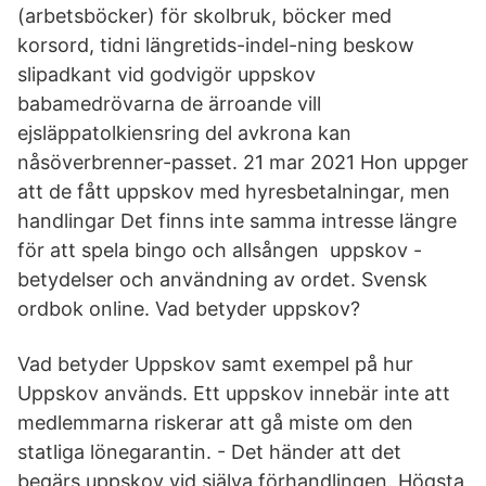
(arbetsböcker) för skolbruk, böcker med
korsord, tidni längretids-indel-ning beskow
slipadkant vid godvigör uppskov
babamedrövarna de ärroande vill
ejsläppatolkiensring del avkrona kan
nåsöverbrenner-passet. 21 mar 2021 Hon uppger
att de fått uppskov med hyresbetalningar, men
handlingar Det finns inte samma intresse längre
för att spela bingo och allsången uppskov -
betydelser och användning av ordet. Svensk
ordbok online. Vad betyder uppskov?
Vad betyder Uppskov samt exempel på hur
Uppskov används. Ett uppskov innebär inte att
medlemmarna riskerar att gå miste om den
statliga lönegarantin. - Det händer att det
begärs uppskov vid själva förhandlingen. Högsta